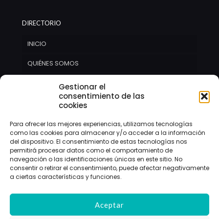
DIRECTORIO
INICIO
QUIÉNES SOMOS
SERVICIOS
Gestionar el
consentimiento de las
CONTACTO
cookies
NOTICIAS
Para ofrecer las mejores experiencias, utilizamos tecnologías
como las cookies para almacenar y/o acceder a la información
del dispositivo. El consentimiento de estas tecnologías nos
permitirá procesar datos como el comportamiento de
navegación o las identificaciones únicas en este sitio. No
consentir o retirar el consentimiento, puede afectar negativamente
a ciertas características y funciones.
Aceptar
© 2024 buadesdearmenteras.com | Todos los
derechos reservados