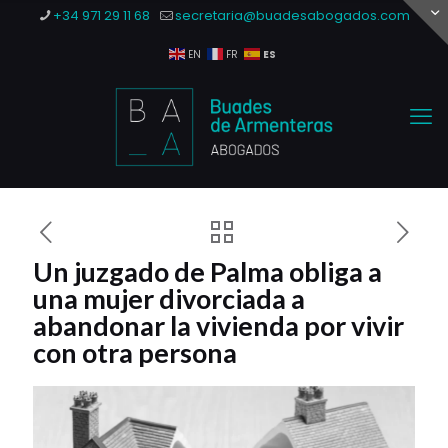
+34 971 29 11 68
secretaria@buadesabogados.com
ES
EN
FR
Un juzgado de Palma obliga a
una mujer divorciada a
abandonar la vivienda por vivir
con otra persona