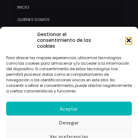
INICIO
QUIÉNES SOMOS
SERVICIOS
Gestionar el
consentimiento de las
CONTACTO
cookies
NOTICIAS
Para ofrecer las mejores experiencias, utilizamos tecnologías
como las cookies para almacenar y/o acceder a la información
del dispositivo. El consentimiento de estas tecnologías nos
permitirá procesar datos como el comportamiento de
navegación o las identificaciones únicas en este sitio. No
consentir o retirar el consentimiento, puede afectar negativamente
a ciertas características y funciones.
Aceptar
© 2024 buadesdearmenteras.com | Todos los
derechos reservados
Web diseñada por
Aragón Marketing
Denegar
Aviso legal
Política de privacidad
Política de cookies (UE)
Ver preferencias